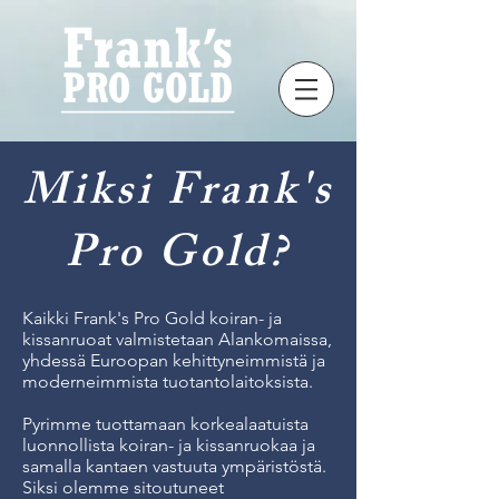
Miksi Frank's
Pro Gold?
Kaikki Frank's Pro Gold koiran- ja
kissanruoat valmistetaan Alankomaissa,
yhdessä Euroopan kehittyneimmistä ja
moderneimmista tuotantolaitoksista.
Pyrimme tuottamaan korkealaatuista
luonnollista koiran- ja kissanruokaa ja
samalla kantaen vastuuta ympäristöstä.
Siksi olemme sitoutuneet