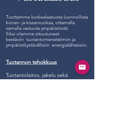
Tuottamme korkealaatuista luonnollista
koiran- ja kissanruokaa, ottamalla
samalla vastuuta ympäristöstä.
Siksi olemme sitoutuneet
kestäviin
tuotantomenetelmiin ja
ympäristöystävällisiin
energialähteisiin.
Tuotannon tehokkuus
Tuotantolaitos, jakelu sekä
pakkaukset käyttävät
luonnonvaroja. Pyrimme aktiivisesti
vähentämään hiilijalanjälkeämme
kaikilla kolmella alueella
suojellaksemme
luonnon
resursseja.
Pyrimme hyödyntämään ympäristön
energialähteitä mahdollisimman