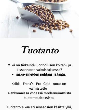
Tuotanto
Mikä on tärkeintä luonnollisen koiran- ja
kissanruoan valmistuksessa?
- raaka-aineiden puhtaus ja laatu.
Kaikki
Frank's
Pro
Gold
ruoat
on
valmistettu
Alankomaissa yhdessä moderneimmista
tuotantolaitoksista.
Tuotanto
alkaa eri
ainesosien käsittelyllä,