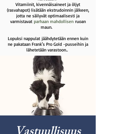
Vitamiinit, kivennäisaineet ja öljyt
(rasvahapot) lisätään ekstrudoinnin jälkeen,
jotta
ne säilyvät optimaalisesti ja
varmistavat
parhaan mahdollisen
ruoan
maun.
Lopuksi nappulat
jäähdytetään ennen kuin
ne pakataan Frank's Pro Gold -pusseihin ja
lähetetään varastoon..
Vastuullisuus