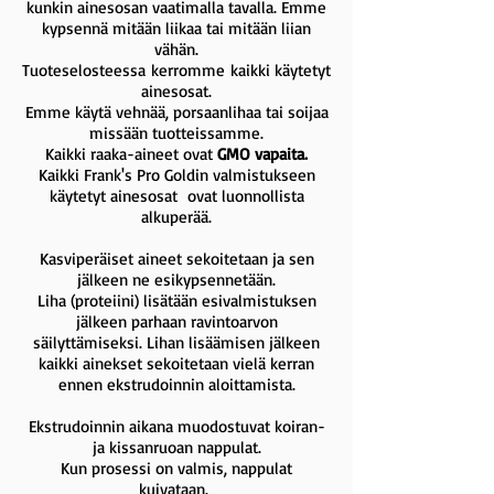
kunkin ainesosan vaatimalla tavalla. Emme
kypsennä mitään liikaa tai mitään liian
vähän.
Tuoteselosteessa
kerromme
kaikki käytetyt
ainesosat.
Emme käytä vehnää, porsaanlihaa tai soijaa
missään tuotteissamme.
Kaikki raaka-aineet ovat
GMO
vapaita.
K
aikki Frank's Pro Goldin valmistukseen
käytetyt ainesosat
ovat luonnollista
alkuperää.
Kasviperäiset aineet sekoitetaan ja sen
jälkeen ne esikypsennetään.
Liha (proteiini) lisätään esivalmistuksen
jälkeen parhaan ravintoarvon
säilyttämiseksi. Lihan lisäämisen jälkeen
kaikki ainekset sekoitetaan vielä kerran
ennen ekstrudoinnin aloittamista.
Ekstrudoinnin aikana muodostuvat koiran-
ja kissanruoan nappulat.
Kun prosessi on valmis, nappulat
kuivataan.