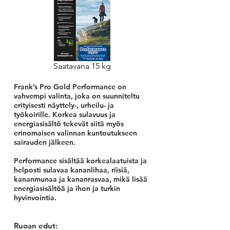
Saatavana 15 kg
Frank’s Pro Gold Performance on
vahvempi valinta, joka on suunniteltu
erityisesti näyttely-, urheilu- ja
työkoirille. Korkea sulavuus ja
energiasisältö tekevät siitä myös
erinomaisen valinnan kuntoutukseen
sairauden jälkeen.
Performance sisältää korkealaatuista ja
helposti sulavaa kananlihaa, riisiä,
kananmunaa ja kananrasvaa, mikä lisää
energiasisältöä ja ihon ja turkin
hyvinvointia.
Ruoan edut: