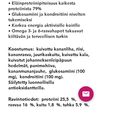
• Eläinproteiinipitoisuus kaikesta
proteiinista 79%
• Glukosamiini ja kondroitiini nivelten
tukemiseksi
• Korkea energia aktiivisille koirille
• Omega 3- ja 6-rasvahapot takaavat
kiiltävän ja terveellisen turkin
Koostumus:
kuivattu
kananliha, riisi,
kananrasva, juurikaskuitu, kuivattu kala,
kuivatut johanneksenleipäpuun
hedelmät, panimohiiva,
kananmunanjauhe,
glukosamiini (100
mg),
kondroitiini (100 mg).
Säilytetty luonnollisilla
antioksidantteilla.
Ravintotiedot:
proteiini 25,5
%,
rasvaa 16
%, kuitu 1,8
%, tuhka 5,9
%,
kosteus 8
%, fosfori 1
%, kalsium 1,4
%.
Lisätyt vitamiinit ja hivenaineet (/kg):
A-vitamiini (3a672a) 18000 IU, D3-