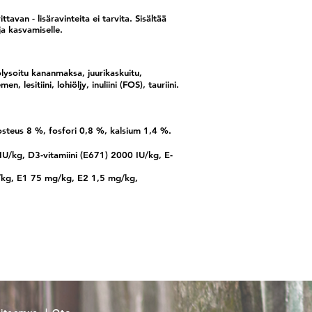
tavan - lisäravinteita ei tarvita. Sisältää
ja kasvamiselle.
olysoitu kananmaksa, juurikaskuitu,
 lesitiini, lohiöljy, inuliini (FOS), tauriini.
osteus 8 %, fosfori 0,8 %, kalsium 1,4 %.
IU/kg, D3-vitamiini (E671) 2000 IU/kg, E-
mg/kg, E1 75 mg/kg, E2 1,5 mg/kg,