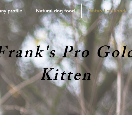
y profile
Natural dog food
Natural cat food
Frank's Pro Gol
Kitten