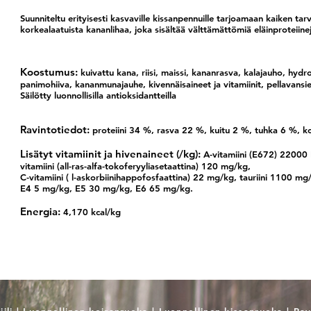
Suunniteltu erityisesti kasvaville kissanpennuille tarjoamaan kaiken tarvit
korkealaatuista kananlihaa, joka sisältää välttämättömiä eläinproteiine
Koostumus:
kuivattu kana, riisi, maissi, kananrasva, kalajauho, hydr
panimohiiva, kananmunajauhe, kivennäisaineet ja vitamiinit, pellavansiemen,
Säilötty luonnollisilla antioksidantteilla
Ravintotiedot:
proteiini 34 %, rasva 22 %, kuitu 2 %, tuhka 6 %, k
Lisätyt vitamiinit ja hivenaineet (/kg):
A-vitamiini (E672) 22000 
vitamiini (all-ras-alfa-tokoferyyliasetaattina) 120 mg/kg,
C-vitamiini ( l-askorbiinihappofosfaattina) 22 mg/kg, tauriini 1100 
E4 5 mg/kg, E5 30 mg/kg, E6 65 mg/kg.
Energia:
4,170 kcal/kg