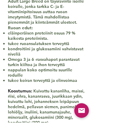
Adult Large Breed on täysravinto isoille
koiralle, jonka tarkka C- ja E-
vitamiinipitoisuus auttaa ruoan
imeytymistä.​ Tämä mahdollistaa
pienemmät ja kiinteämmät ulosteet.
uoan edut:
R
eläinperäisen proteiinit osuus 79 %
kaikesta proteiinista.
tukee ruoansulatuksen terveyttä
kondroitiini ja glukosamiini vahvistavat
niveliä
Omega 3 ja 6 -rasvahapot parantavat
turkin kiiltoa ja ihon terveyttä
nappulan koko optimoitu suurille
roduille
tukee koiran terveyttä ja elinvoimaa
Koostumus:
Kuivattu kananliha, maissi,
riisi, ohra, kananrasva, juurikkaan ydin,
kuivattu lohi, johanneksen leipäpuun
hedelmä, pellavan siemen, panimohiiva,
lohiöljy, inuliini, kanamunajauhe,
mineraalit, glukosamiini (300 mg),
kondroitiini (300 mg)