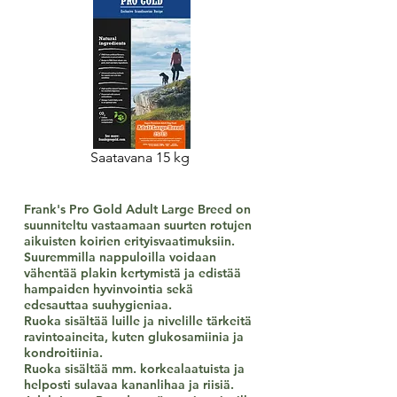
Saatavana 15 kg
Frank's Pro Gold Adult Large Breed on
suunniteltu vastaamaan suurten rotujen
aikuisten koirien erityisvaatimuksiin.
Suuremmilla nappuloilla voidaan
vähentää plakin kertymistä ja edistää
hampaiden hyvinvointia sekä
edesauttaa suuhygieniaa.
Ruoka sisältää luille ja nivelille tärkeitä
ravintoaineita, kuten glukosamiinia ja
kondroitiinia.
Ruoka sisältää mm. korkealaatuista ja
helposti sulavaa kananlihaa ja riisiä.